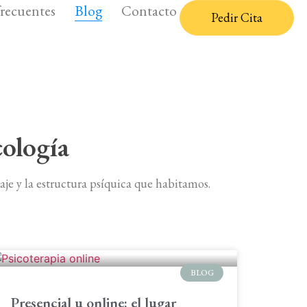
frecuentes
Blog
Contacto
Pedir Cita
cología
je y la estructura psíquica que habitamos.
BLOG
Presencial u online: el lugar